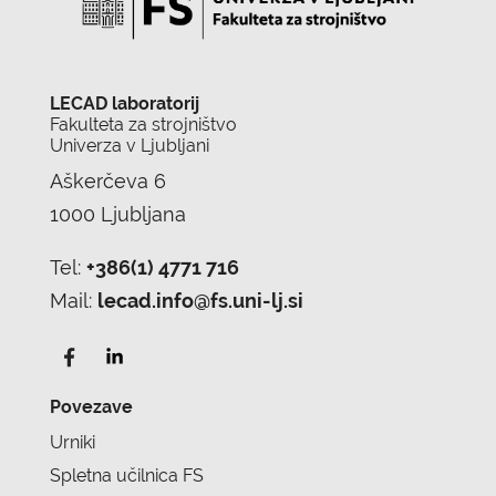
LECAD laboratorij
Fakulteta za strojništvo
Univerza v Ljubljani
Aškerčeva 6
1000 Ljubljana
Tel:
+386(1) 4771 716
Mail:
lecad.info@fs.uni-lj.si
Povezave
Urniki
Spletna učilnica FS