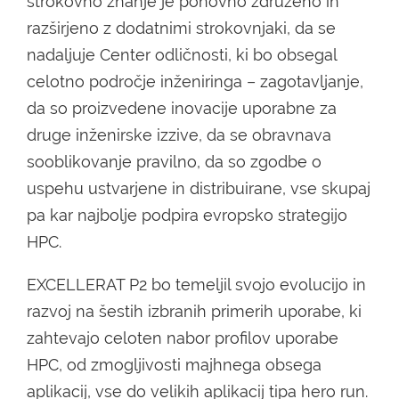
strokovno znanje je ponovno združeno in
razširjeno z dodatnimi strokovnjaki, da se
nadaljuje Center odličnosti, ki bo obsegal
celotno področje inženiringa – zagotavljanje,
da so proizvedene inovacije uporabne za
druge inženirske izzive, da se obravnava
sooblikovanje pravilno, da so zgodbe o
uspehu ustvarjene in distribuirane, vse skupaj
pa kar najbolje podpira evropsko strategijo
HPC.
EXCELLERAT P2 bo temeljil svojo evolucijo in
razvoj na šestih izbranih primerih uporabe, ki
zahtevajo celoten nabor profilov uporabe
HPC, od zmogljivosti majhnega obsega
aplikacij, vse do velikih aplikacij tipa hero run.